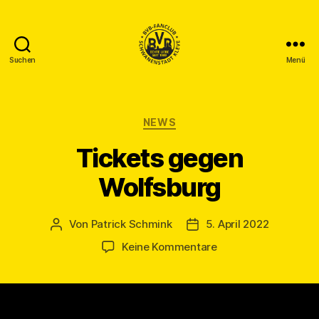
Suchen
Menü
BVB
Fanclub
Schwanenstadt
Kleve
Kategorien
NEWS
Tickets gegen
Wolfsburg
Von
Patrick Schmink
5. April 2022
Beitragsautor
Veröffentlichungsdatum
zu
Keine Kommentare
Tickets
gegen
Wolfsburg