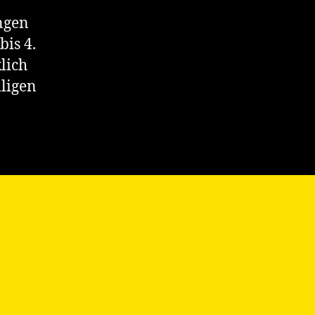
ngen
is 4.
lich
iligen