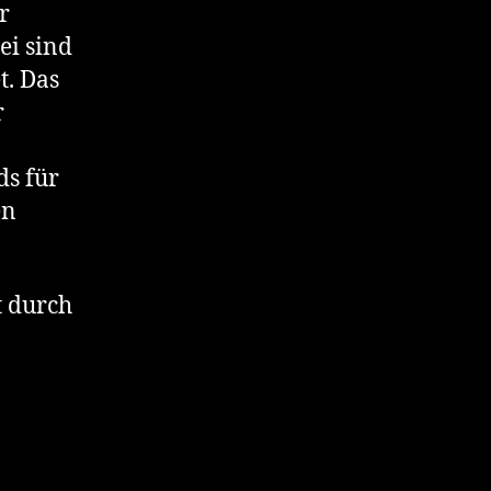
r
ei sind
t. Das
r
ds für
en
t durch