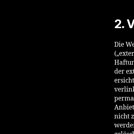
2. 
Die We
(„exte
Haftun
der ex
ersich
verlin
perman
Anbiet
nicht 
werden