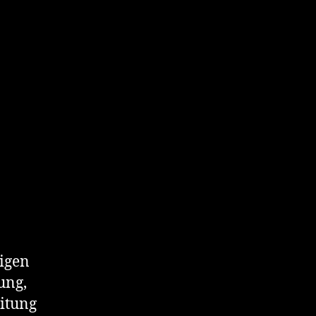
ligen
ung,
itung