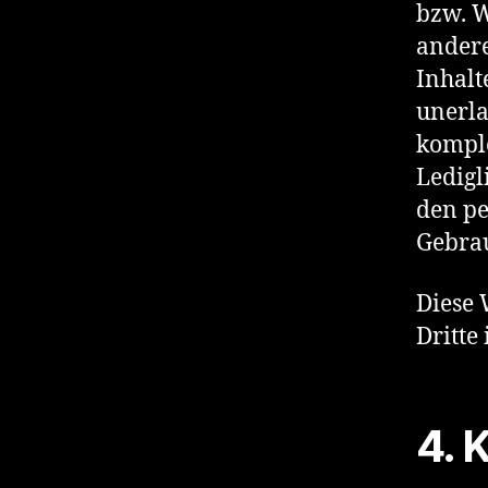
bzw. W
andere
Inhalt
unerla
komple
Ledigl
den pe
Gebrau
Diese 
Dritte
4. 