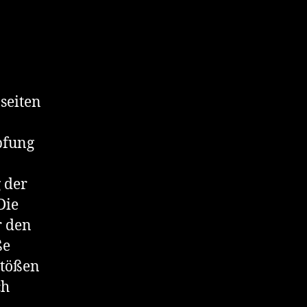
seiten
pfung
g der
Die
r den
ße
stößen
ch