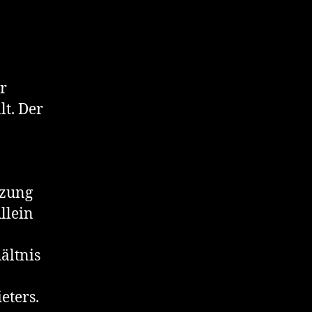
r
lt. Der
tzung
llein
ältnis
eters.