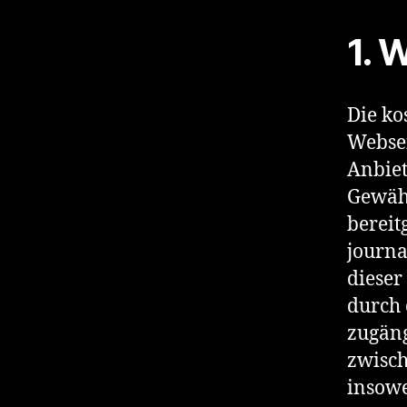
1. 
Die ko
Websei
Anbiet
Gewähr
bereit
journa
dieser
durch 
zugäng
zwisch
insowe