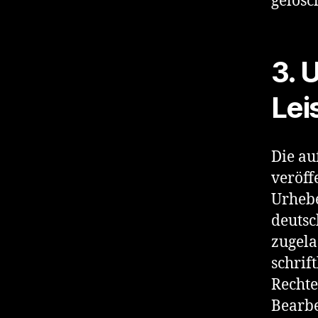
gelösc
3. 
Lei
Die au
veröff
Urhebe
deutsc
zugela
schrif
Rechte
Bearbe