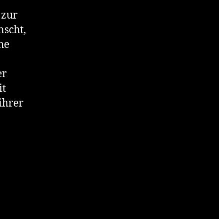
 zur
nscht,
he
er
it
ihrer