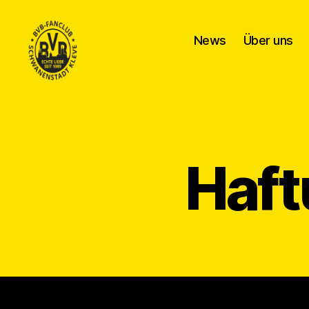
News
Über uns
BVB
Fanclub
Schwanenstadt
Kleve
Haft