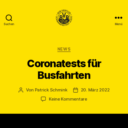
Suchen
Menü
BVB
Fanclub
Schwanenstadt
Kleve
Kategorien
NEWS
Coronatests für
Busfahrten
Von
Patrick Schmink
20. März 2022
Beitragsautor
Veröffentlichungsdatum
zu
Keine Kommentare
Coronatests
für
Busfahrten