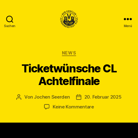
Suchen
Menü
BVB
Fanclub
Schwanenstadt
Kleve
Kategorien
NEWS
Ticketwünsche CL
Achtelfinale
Von
Jochen Seerden
20. Februar 2025
Beitragsautor
Veröffentlichungsdatum
zu
Keine Kommentare
Ticketwünsche
CL
Achtelfinale