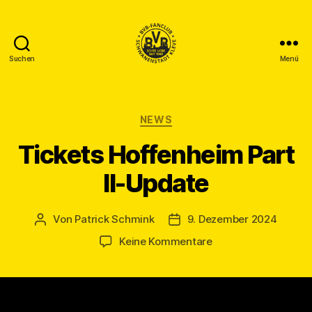
Suchen
Menü
BVB
Fanclub
Schwanenstadt
Kleve
Kategorien
NEWS
Tickets Hoffenheim Part
II-Update
Von
Patrick Schmink
9. Dezember 2024
Beitragsautor
Veröffentlichungsdatum
zu
Keine Kommentare
Tickets
Hoffenheim
Part
II-