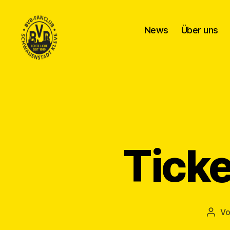
News
Über uns
BVB
Fanclub
Schwanenstadt
Kleve
Ticke
V
Beit