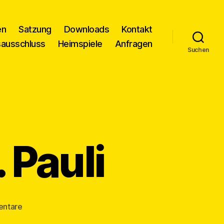
en
Satzung
Downloads
Kontakt
sausschluss
Heimspiele
Anfragen
Suchen
 Pauli
zu
entare
Tickets