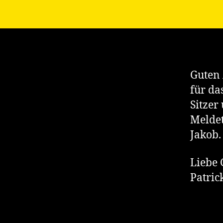
Guten 
für da
Sitzer
Meldet
Jakob.
Liebe
Patric