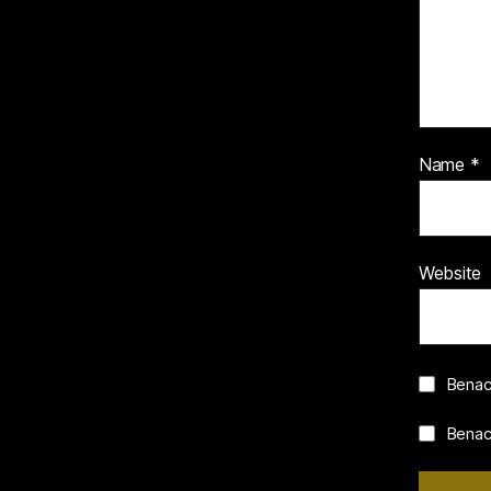
Name
*
Website
Benac
Benach