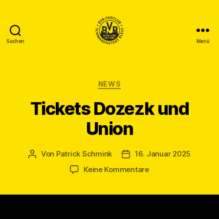
Suchen
Menü
BVB
Fanclub
Schwanenstadt
Kleve
Kategorien
NEWS
Tickets Dozezk und
Union
Von
Patrick Schmink
16. Januar 2025
Beitragsautor
Veröffentlichungsdatum
zu
Keine Kommentare
Tickets
Dozezk
und
Union