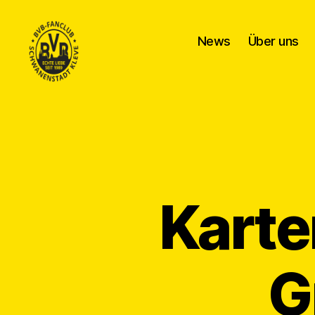
News
Über uns
BVB
Fanclub
Schwanenstadt
Kleve
Karte
G