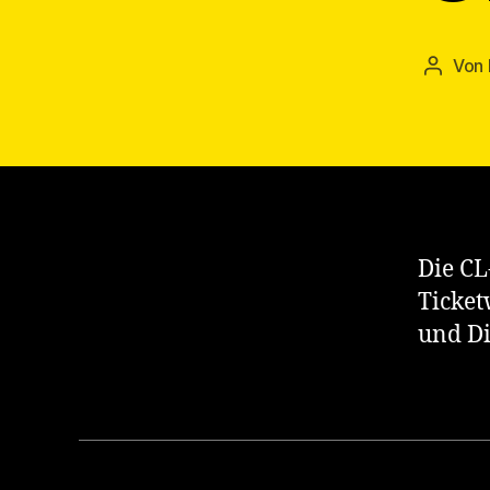
Von
Beitra
Die CL
Ticket
und Di