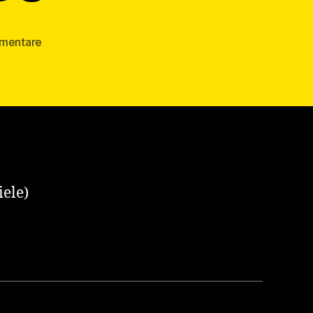
zu
mentare
Kartenbestellungen
CL
Gruppenphase
iele)