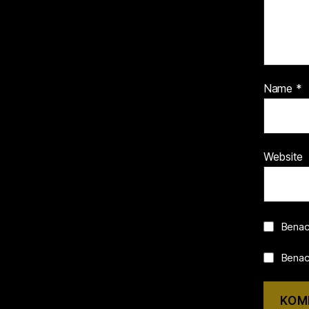
Name
*
Website
Benac
Benach