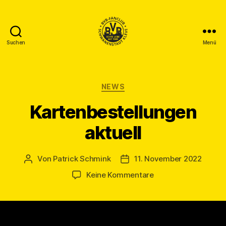
Suchen
Menü
BVB
Fanclub
Schwanenstadt
Kleve
Kategorien
NEWS
Kartenbestellungen
aktuell
Von
Patrick Schmink
11. November 2022
Beitragsautor
Veröffentlichungsdatum
zu
Keine Kommentare
Kartenbestellungen
aktuell