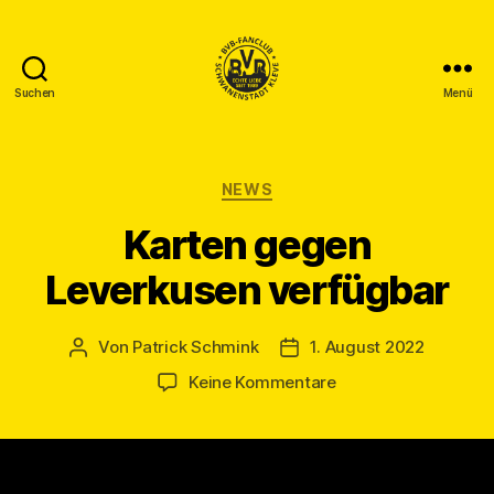
Suchen
Menü
BVB
Fanclub
Schwanenstadt
Kleve
Kategorien
NEWS
Karten gegen
Leverkusen verfügbar
Von
Patrick Schmink
1. August 2022
Beitragsautor
Veröffentlichungsdatum
zu
Keine Kommentare
Karten
gegen
Leverkusen
verfügbar