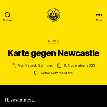
Suchen
Menü
BVB
Fanclub
Schwanenstadt
Kleve
Kategorien
NEWS
Karte gegen Newcastle
Von
Patrick Schmink
6. November 2023
Beitragsautor
Veröffentlichungsdatum
zu
Keine Kommentare
Karte
gegen
Newcastle
Hi zusammen,