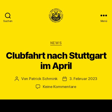
Suchen
Menü
BVB
Fanclub
Schwanenstadt
Kleve
Kategorien
NEWS
Clubfahrt nach Stuttgart
im April
Von
Patrick Schmink
3. Februar 2023
Beitragsautor
Veröffentlichungsdatum
zu
Keine Kommentare
Clubfahrt
nach
Stuttgart
im