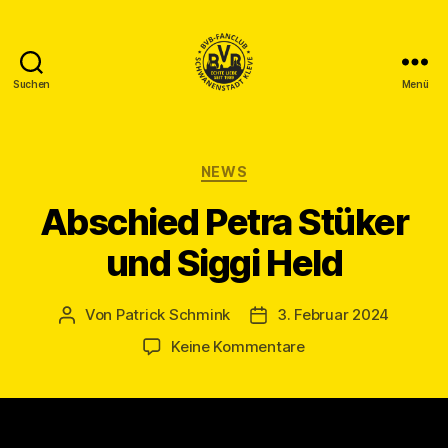
Suchen
Menü
BVB
Fanclub
Schwanenstadt
Kleve
Kategorien
NEWS
Abschied Petra Stüker
und Siggi Held
Von
Patrick Schmink
3. Februar 2024
Beitragsautor
Veröffentlichungsdatum
zu
Keine Kommentare
Abschied
Petra
Stüker
und