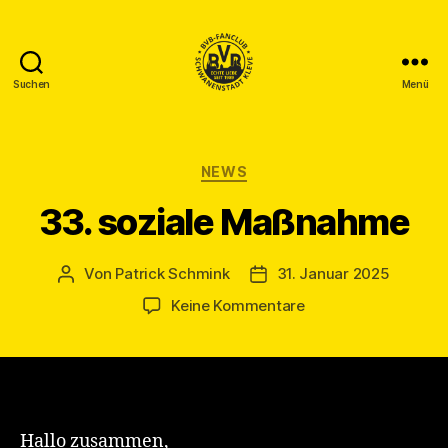
Suchen
Menü
BVB
Fanclub
Schwanenstadt
Kleve
Kategorien
NEWS
33. soziale Maßnahme
Von
Patrick Schmink
31. Januar 2025
Beitragsautor
Veröffentlichungsdatum
zu
Keine Kommentare
33.
soziale
Maßnahme
Hallo zusammen,